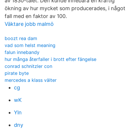
av 1830-talet. Den kunde innebära en kraftig
ökning av hur mycket som producerades, i något
fall med en faktor av 100.
Väktare jobb malmö
boozt rea dam
vad som helst meaning
falun innebandy
hur många återfaller i brott efter fängelse
conrad schnitzler con
pirate byte
mercedes a klass välter
cg
wK
Yln
dny